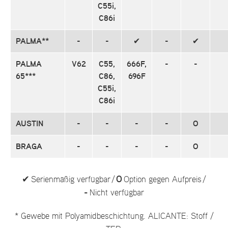
C55i,
C86i
PALMA**
-
-
✔
-
✔
PALMA
V62
C55,
666F,
-
-
65***
C86,
696F
C55i,
C86i
AUSTIN
-
-
-
-
O
BRAGA
-
-
-
-
O
✔
O
Serienmäßig verfügbar /
Option gegen Aufpreis /
-
Nicht verfügbar
* Gewebe mit Polyamidbeschichtung. ALICANTE: Stoff /