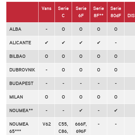
Vans
Serie
Serie
Serie
Serie
C
6F
8F**
80dF
DIS
ALBA
-
O
O
O
O
ALICANTE
✔
✔
✔
✔
-
BILBAO
O
O
O
O
O
DUBROVNIK
-
O
O
O
O
BUDAPEST
-
-
-
-
-
MILAN
O
O
O
O
O
NOUMEA**
-
-
✔
-
✔
NOUMEA
V62
C55,
666F,
-
-
65***
C86,
696F