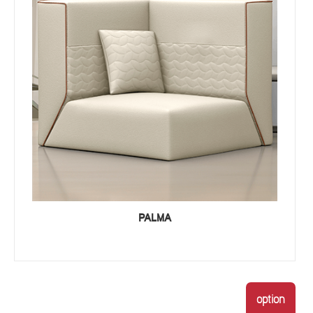
PALMA
option