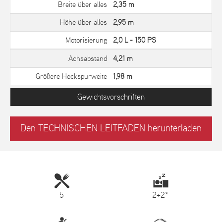
Breite über alles
2,35 m
Höhe über alles
2,95 m
Motorisierung
2,0 L - 150 PS
Achsabstand
4,21 m
Größere Heckspurweite
1,98 m
Gewichtsvorschriften
Den TECHNISCHEN LEITFADEN herunterladen
5
2+2*