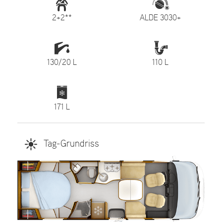
2+2**
ALDE 3030+
130/20 L
110 L
171 L
Tag-Grundriss