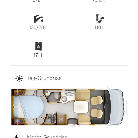
2+2**
TRUMA***
130/20 L
110 L
171 L
Tag-Grundriss