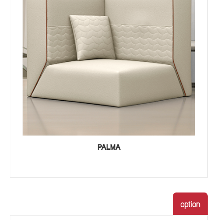
PALMA
option