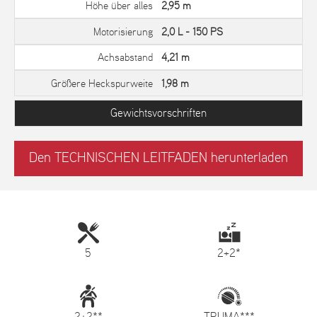
Höhe über alles
2,95 m
Motorisierung
2,0 L - 150 PS
Achsabstand
4,21 m
Größere Heckspurweite
1,98 m
Gewichtsvorschriften
Den TECHNISCHEN LEITFADEN herunterladen
5
2+2*