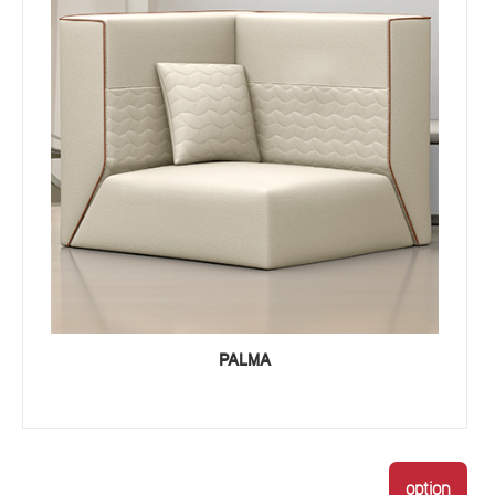
PALMA
option