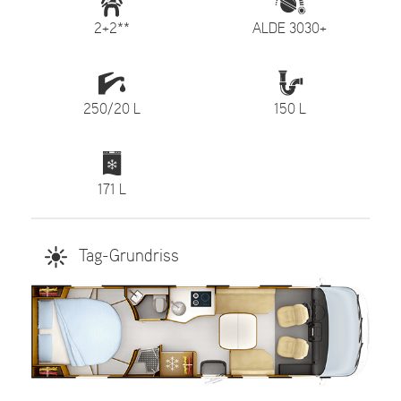
2+2**
ALDE 3030+
250/20 L
150 L
171 L
Tag-Grundriss