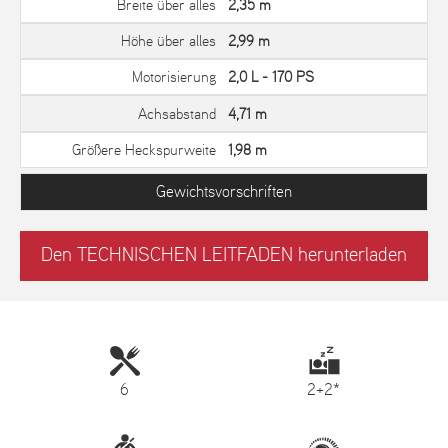
Breite über alles
2,35 m
Höhe über alles
2,99 m
Motorisierung
2,0 L - 170 PS
Achsabstand
4,71 m
Größere Heckspurweite
1,98 m
Gewichtsvorschriften
Den TECHNISCHEN LEITFADEN herunterladen
6
2+2*